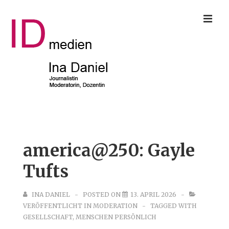
↓
ME
Zum
Inhalt
Main
Navigation
america@250: Gayle
Tufts
INA DANIEL
POSTED ON
13. APRIL 2026
VERÖFFENTLICHT IN
MODERATION
TAGGED WITH
GESELLSCHAFT
,
MENSCHEN PERSÖNLICH