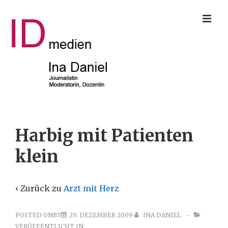
↓
ME
Zum
Inhalt
Main
Harbig mit Patienten
Navigation
klein
‹ Zurück zu
Arzt mit Herz
POSTED ONBY
29. DEZEMBER 2009
INA DANIEL
VERÖFFENTLICHT IN