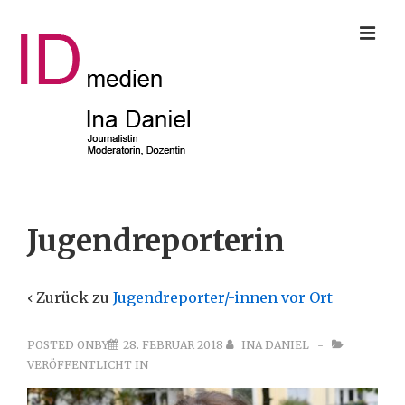
↓
ME
Zum
Inhalt
Main
Jugendreporterin
Navigation
‹ Zurück zu
Jugendreporter/-innen vor Ort
POSTED ONBY
28. FEBRUAR 2018
INA DANIEL
VERÖFFENTLICHT IN