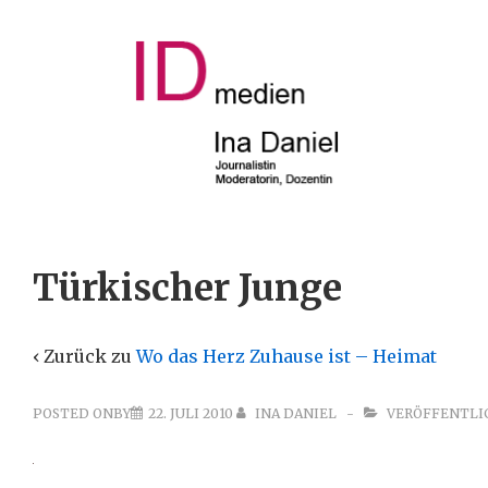
↓
Zum
Inhalt
Main
Navigat
Türkischer Junge
‹ Zurück zu
Wo das Herz Zuhause ist – Heimat
POSTED ONBY
22. JULI 2010
INA DANIEL
VERÖFFENTLI