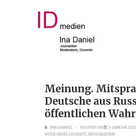
↓
Zum
Inhalt
Main
Navigat
Meinung. Mitspra
Deutsche aus Russ
öffentlichen Wah
INA DANIEL
POSTED ON
3. JANUAR 202
WITH
GESELLSCHAFT
,
INTEGRATION