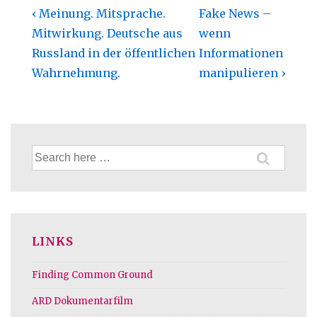
Beitragsnavigation
Previous
Next
‹ Meinung. Mitsprache.
Fake News –
Post
Post
Mitwirkung. Deutsche aus
wenn
is
is
Russland in der öffentlichen
Informationen
Wahrnehmung.
manipulieren ›
Suche
nach:
LINKS
Finding Common Ground
ARD Dokumentarfilm