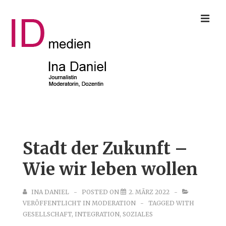
↓
ME
Zum
Inhalt
Main
Navigation
Stadt der Zukunft –
Wie wir leben wollen
INA DANIEL
POSTED ON
2. MÄRZ 2022
VERÖFFENTLICHT IN
MODERATION
TAGGED WITH
GESELLSCHAFT
,
INTEGRATION
,
SOZIALES